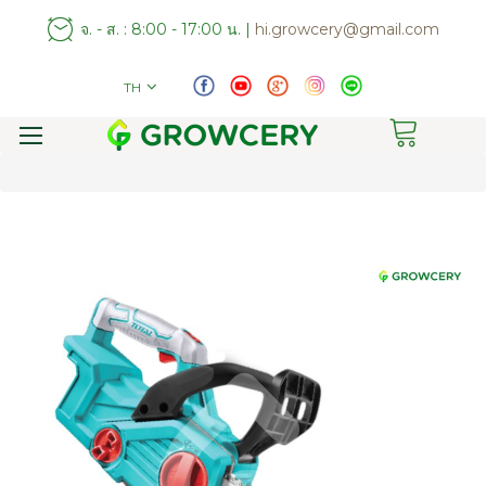
จ. - ส. : 8:00 - 17:00 น. |
hi.growcery@gmail.com
TH
Toggle
Nav
Skip
to
the
end
of
the
images
gallery