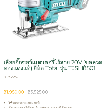
Skip
to
เลื่อยจิ๊กซอว์แบตเตอรี่ไร้สาย 20V (ขดลวด
the
ทองแดงแท้) ยี่ห้อ Total รุ่น TJSLI8501
beginning
of
0 Review
the
images
gallery
฿1,950.00
฿3,525.00
ใช้ขดลวดทองแดงแท้