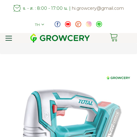
จ. - ส. : 8:00 - 17:00 น. |
hi.growcery@gmail.com
TH
Toggle
Nav
Skip
to
the
end
of
the
images
gallery