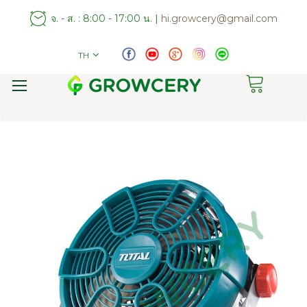
จ. - ส. : 8:00 - 17:00 น. |
hi.growcery@gmail.com
TH
Toggle
Nav
Skip
to
the
end
of
the
images
gallery