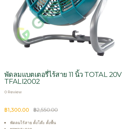
Skip
to
พัดลมแบตเตอรี่ไร้สาย 11 นิ้ว TOTAL 20V
the
TFALI2002
beginning
of
0 Review
the
images
gallery
฿1,300.00
฿2,550.00
พัดลมไร้สาย ตั้งโต๊ะ ตั้งพื้น