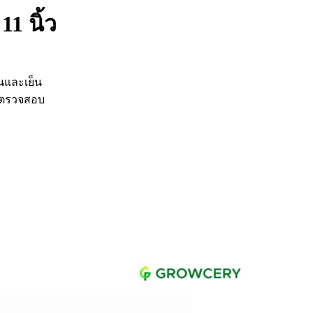
1 นิ้ว
อนและเย็น
ละตรวจสอบ